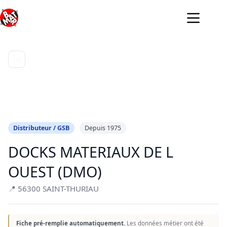
Passer
au
contenu
Distributeur / GSB
Depuis 1975
DOCKS MATERIAUX DE L
OUEST (DMO)
📍 56300 SAINT-THURIAU
Fiche pré-remplie automatiquement.
Les données métier ont été