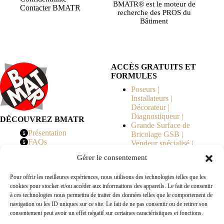
BMATR® est le moteur de
Contacter BMATR
recherche des PROS du
Bâtiment
ACCÈS GRATUITS ET
FORMULES
Poseurs |
Installateurs |
Décorateur |
Diagnostiqueur |
DÉCOUVREZ BMATR
Grande Surface de
Présentation
Bricolage GSB |
FAQs
Vendeur spécialisé |
Tarifs
Syndicat de
Gérer le consentement
Copropriété | MOE |
Architecte | Courtier
Pour offrir les meilleures expériences, nous utilisons des technologies telles que les
en Travaux |
cookies pour stocker et/ou accéder aux informations des appareils. Le fait de consentir
Fabricants | Marque |
à ces technologies nous permettra de traiter des données telles que le comportement de
© 2026 BMATR® — Tous droits réservés.
navigation ou les ID uniques sur ce site. Le fait de ne pas consentir ou de retirer son
consentement peut avoir un effet négatif sur certaines caractéristiques et fonctions.