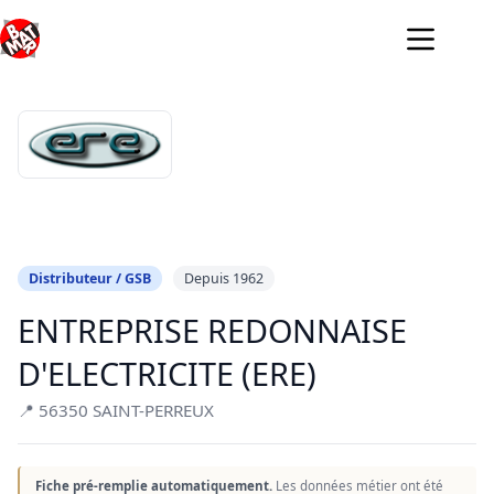
Passer
au
contenu
Distributeur / GSB
Depuis 1962
ENTREPRISE REDONNAISE
D'ELECTRICITE (ERE)
📍 56350 SAINT-PERREUX
Fiche pré-remplie automatiquement.
Les données métier ont été