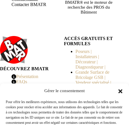
BMATR® est le moteur de
Contacter BMATR
recherche des PROS du
Bâtiment
ACCÈS GRATUITS ET
FORMULES
Poseurs |
Installateurs |
Décorateur |
Diagnostiqueur |
DÉCOUVREZ BMATR
Grande Surface de
Présentation
Bricolage GSB |
FAQs
Vendeur spécialisé |
Tarifs
Syndicat de
Gérer le consentement
Copropriété | MOE |
Architecte | Courtier
Pour offrir les meilleures expériences, nous utilisons des technologies telles que les
en Travaux |
cookies pour stocker et/ou accéder aux informations des appareils. Le fait de consentir
Fabricants | Marque |
à ces technologies nous permettra de traiter des données telles que le comportement de
© 2026 BMATR® — Tous droits réservés.
navigation ou les ID uniques sur ce site. Le fait de ne pas consentir ou de retirer son
consentement peut avoir un effet négatif sur certaines caractéristiques et fonctions.