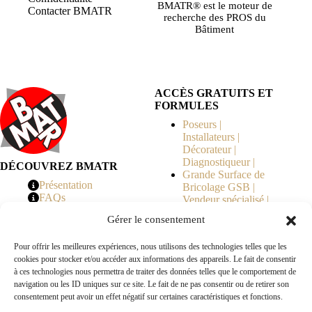
BMATR® est le moteur de
Contacter BMATR
recherche des PROS du
Bâtiment
ACCÈS GRATUITS ET
FORMULES
Poseurs |
Installateurs |
Décorateur |
Diagnostiqueur |
DÉCOUVREZ BMATR
Grande Surface de
Présentation
Bricolage GSB |
FAQs
Vendeur spécialisé |
Tarifs
Syndicat de
Gérer le consentement
Copropriété | MOE |
Architecte | Courtier
Pour offrir les meilleures expériences, nous utilisons des technologies telles que les
en Travaux |
cookies pour stocker et/ou accéder aux informations des appareils. Le fait de consentir
Fabricants | Marque |
à ces technologies nous permettra de traiter des données telles que le comportement de
© 2026 BMATR® — Tous droits réservés.
navigation ou les ID uniques sur ce site. Le fait de ne pas consentir ou de retirer son
consentement peut avoir un effet négatif sur certaines caractéristiques et fonctions.