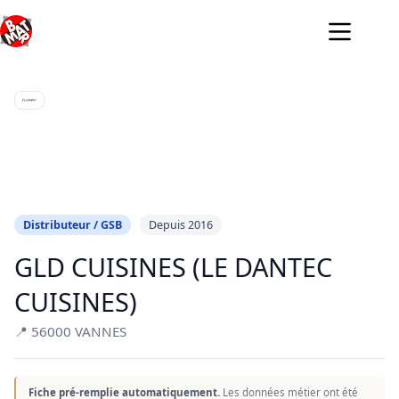
Passer
au
contenu
Distributeur / GSB
Depuis 2016
GLD CUISINES (LE DANTEC
CUISINES)
📍 56000 VANNES
Fiche pré-remplie automatiquement.
Les données métier ont été