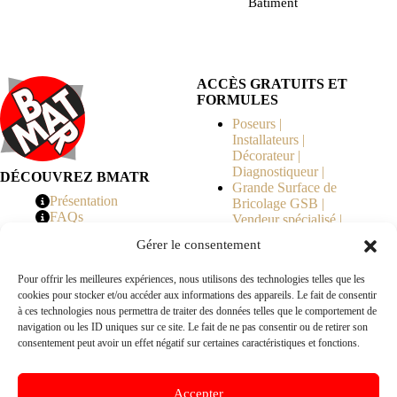
Bâtiment
ACCÈS GRATUITS ET
FORMULES
Poseurs |
Installateurs |
Décorateur |
Diagnostiqueur |
DÉCOUVREZ BMATR
Grande Surface de
Présentation
Bricolage GSB |
FAQs
Vendeur spécialisé |
Tarifs
Syndicat de
Gérer le consentement
Copropriété | MOE |
Architecte | Courtier
Pour offrir les meilleures expériences, nous utilisons des technologies telles que les
en Travaux |
cookies pour stocker et/ou accéder aux informations des appareils. Le fait de consentir
Fabricants | Marque |
à ces technologies nous permettra de traiter des données telles que le comportement de
© 2026 BMATR® — Tous droits réservés.
navigation ou les ID uniques sur ce site. Le fait de ne pas consentir ou de retirer son
consentement peut avoir un effet négatif sur certaines caractéristiques et fonctions.
B2B
• Réseau exclusivement réservé aux pros Poseurs,
Accepter