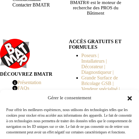
BMATR® est le moteur de
Contacter BMATR
recherche des PROS du
Bâtiment
ACCÈS GRATUITS ET
FORMULES
Poseurs |
Installateurs |
Décorateur |
Diagnostiqueur |
DÉCOUVREZ BMATR
Grande Surface de
Présentation
Bricolage GSB |
FAQs
Vendeur spécialisé |
Tarifs
Syndicat de
Gérer le consentement
Copropriété | MOE |
Architecte | Courtier
Pour offrir les meilleures expériences, nous utilisons des technologies telles que les
en Travaux |
cookies pour stocker et/ou accéder aux informations des appareils. Le fait de consentir
Fabricants | Marque |
à ces technologies nous permettra de traiter des données telles que le comportement de
© 2026 BMATR® — Tous droits réservés.
navigation ou les ID uniques sur ce site. Le fait de ne pas consentir ou de retirer son
consentement peut avoir un effet négatif sur certaines caractéristiques et fonctions.