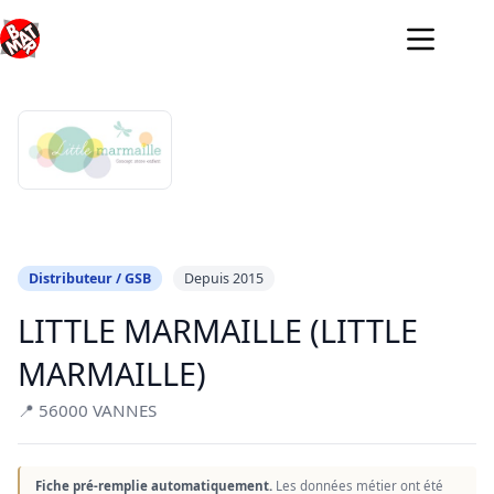
Passer
au
contenu
Distributeur / GSB
Depuis 2015
LITTLE MARMAILLE (LITTLE
MARMAILLE)
📍 56000 VANNES
Fiche pré-remplie automatiquement.
Les données métier ont été