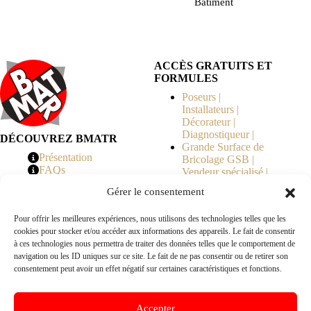
Bâtiment
ACCÈS GRATUITS ET
FORMULES
Poseurs |
Installateurs |
Décorateur |
Diagnostiqueur |
DÉCOUVREZ BMATR
Grande Surface de
Présentation
Bricolage GSB |
FAQs
Vendeur spécialisé |
Tarifs
Syndicat de
Gérer le consentement
Copropriété | MOE |
Architecte | Courtier
Pour offrir les meilleures expériences, nous utilisons des technologies telles que les
en Travaux |
cookies pour stocker et/ou accéder aux informations des appareils. Le fait de consentir
Fabricants | Marque |
à ces technologies nous permettra de traiter des données telles que le comportement de
© 2026 BMATR® — Tous droits réservés.
navigation ou les ID uniques sur ce site. Le fait de ne pas consentir ou de retirer son
consentement peut avoir un effet négatif sur certaines caractéristiques et fonctions.
B2B
• Réseau exclusivement réservé aux pros Poseurs,
Accepter