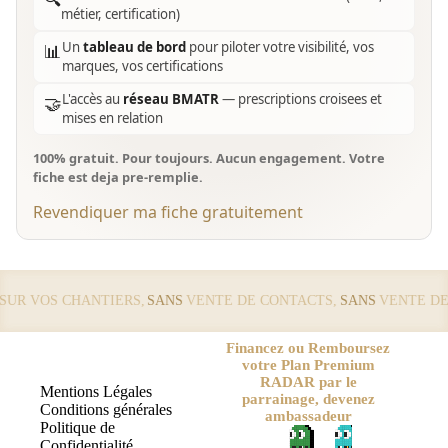
métier, certification)
Un
tableau de bord
pour piloter votre visibilité, vos
📊
marques, vos certifications
L'accès au
réseau BMATR
— prescriptions croisees et
🤝
mises en relation
100% gratuit. Pour toujours. Aucun engagement. Votre
fiche est deja pre-remplie.
Revendiquer ma fiche gratuitement
R VOS CHANTIERS,
SANS
VENTE DE CONTACTS,
SANS
VENTE DE L
Financez ou Remboursez
votre Plan Premium
RADAR par le
Mentions Légales
parrainage, devenez
Conditions générales
ambassadeur
Politique de
Confidentialité