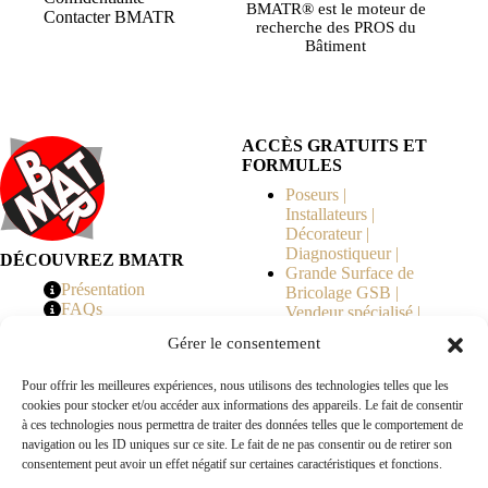
BMATR® est le moteur de
Contacter BMATR
recherche des PROS du
Bâtiment
ACCÈS GRATUITS ET
FORMULES
Poseurs |
Installateurs |
Décorateur |
Diagnostiqueur |
DÉCOUVREZ BMATR
Grande Surface de
Présentation
Bricolage GSB |
FAQs
Vendeur spécialisé |
Tarifs
Syndicat de
Gérer le consentement
Copropriété | MOE |
Architecte | Courtier
Pour offrir les meilleures expériences, nous utilisons des technologies telles que les
en Travaux |
cookies pour stocker et/ou accéder aux informations des appareils. Le fait de consentir
Fabricants | Marque |
à ces technologies nous permettra de traiter des données telles que le comportement de
© 2026 BMATR® — Tous droits réservés.
navigation ou les ID uniques sur ce site. Le fait de ne pas consentir ou de retirer son
consentement peut avoir un effet négatif sur certaines caractéristiques et fonctions.