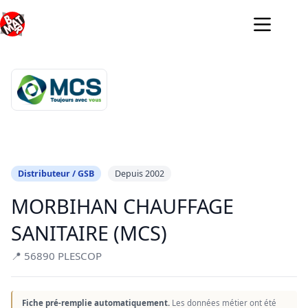
Passer
au
contenu
Distributeur / GSB
Depuis 2002
MORBIHAN CHAUFFAGE
SANITAIRE (MCS)
📍 56890 PLESCOP
Fiche pré-remplie automatiquement.
Les données métier ont été