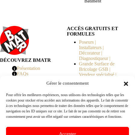
Bâtiment
ACCÈS GRATUITS ET
FORMULES
Poseurs |
Installateurs |
Décorateur |
Diagnostiqueur |
DÉCOUVREZ BMATR
Grande Surface de
Présentation
Bricolage GSB |
FAQs
Vendeur spécialisé |
Tarifs
Syndicat de
Gérer le consentement
Copropriété | MOE |
Architecte | Courtier
Pour offrir les meilleures expériences, nous utilisons des technologies telles que les
en Travaux |
cookies pour stocker et/ou accéder aux informations des appareils. Le fait de consentir
Fabricants | Marque |
à ces technologies nous permettra de traiter des données telles que le comportement de
© 2026 BMATR® — Tous droits réservés.
navigation ou les ID uniques sur ce site. Le fait de ne pas consentir ou de retirer son
consentement peut avoir un effet négatif sur certaines caractéristiques et fonctions.
B2B
• Réseau exclusivement réservé aux pros Poseurs,
Accepter