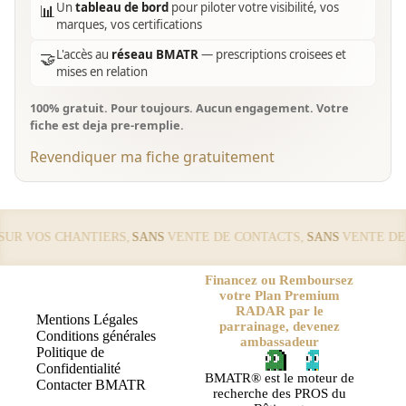
Un
tableau de bord
pour piloter votre visibilité, vos
📊
marques, vos certifications
L'accès au
réseau BMATR
— prescriptions croisees et
🤝
mises en relation
100% gratuit. Pour toujours. Aucun engagement. Votre
fiche est deja pre-remplie.
Revendiquer ma fiche gratuitement
R VOS CHANTIERS,
SANS
VENTE DE CONTACTS,
SANS
VENTE DE L
Financez ou Remboursez
votre Plan Premium
RADAR par le
Mentions Légales
parrainage, devenez
Conditions générales
ambassadeur
Politique de
Confidentialité
BMATR® est le moteur de
Contacter BMATR
recherche des PROS du