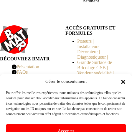
Bâtiment
ACCÈS GRATUITS ET
FORMULES
Poseurs |
Installateurs |
Décorateur |
Diagnostiqueur |
DÉCOUVREZ BMATR
Grande Surface de
Présentation
Bricolage GSB |
FAQs
Vendeur spécialisé |
Tarifs
Syndicat de
Gérer le consentement
Copropriété | MOE |
Architecte | Courtier
Pour offrir les meilleures expériences, nous utilisons des technologies telles que les
en Travaux |
cookies pour stocker et/ou accéder aux informations des appareils. Le fait de consentir
Fabricants | Marque |
à ces technologies nous permettra de traiter des données telles que le comportement de
© 2026 BMATR® — Tous droits réservés.
navigation ou les ID uniques sur ce site. Le fait de ne pas consentir ou de retirer son
consentement peut avoir un effet négatif sur certaines caractéristiques et fonctions.
B2B
• Réseau exclusivement réservé aux pros Poseurs,
Accepter