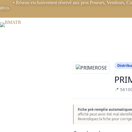
Passer
B2B
• Réseau exclusivement réservé aux pros Poseurs, Vendeurs, Coo
au
déco.
contenu
Distribu
PRI
📍 5610
Fiche pré-remplie automatique
affiché peut avoir été mal identif
Revendiquez la fiche pour corrige