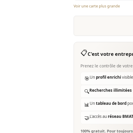
Voir une carte plus grande
📋
C'est votre entrepr
Prenez le contrôle de votre
Un
profil enrichi
visibl
🎯
Recherches illimitées
🔍
Un
tableau de bord
pou
📊
L'accès au
réseau BMA
🤝
100% gratuit. Pour toujour