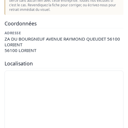
tierce sans aucun lien avec cette entreprise. Toutes nos excuses si
c'est le cas. Revendiquez la fiche pour corriger, ou écrivez-nous pour
retrait immédiat du visuel.
Coordonnées
ADRESSE
ZA DU BOURGNEUF AVENUE RAYMOND QUEUDET 56100
LORIENT
56100 LORIENT
Localisation