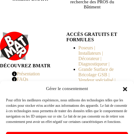
recherche des PROS du
Bâtiment
ACCÈS GRATUITS ET
FORMULES
Poseurs |
Installateurs |
Décorateur |
Diagnostiqueur |
DÉCOUVREZ BMATR
Grande Surface de
Présentation
Bricolage GSB |
FAQs
Vendeur spécialisé |
Tarifs
Syndicat de
Gérer le consentement
Copropriété | MOE |
Architecte | Courtier
Pour offrir les meilleures expériences, nous utilisons des technologies telles que les
en Travaux |
cookies pour stocker et/ou accéder aux informations des appareils. Le fait de consentir
Fabricants | Marque |
à ces technologies nous permettra de traiter des données telles que le comportement de
© 2026 BMATR® — Tous droits réservés.
navigation ou les ID uniques sur ce site. Le fait de ne pas consentir ou de retirer son
consentement peut avoir un effet négatif sur certaines caractéristiques et fonctions.