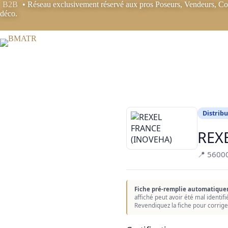
Passer
B2B
• Réseau exclusivement réservé aux pros Poseurs, Vendeurs, Coo
au
déco.
contenu
Distribu
REX
📍 5600
Fiche pré-remplie automatique
affiché peut avoir été mal identif
Revendiquez la fiche pour corrige