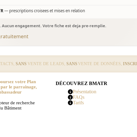
TR
— prescriptions croisees et mises en relation
s. Aucun engagement. Votre fiche est deja pre-remplie.
gratuitement
TACTS,
SANS
VENTE DE LEADS,
SANS
VENTE DE DONNÉES,
INSCR
oursez votre Plan
DÉCOUVREZ BMATR
r le parrainage,
Présentation
mbassadeur
FAQs
Tarifs
teur de recherche
u Bâtiment