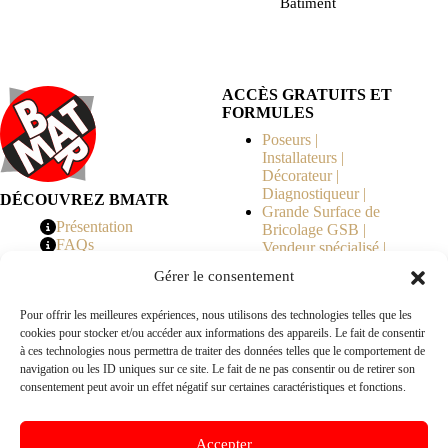
Bâtiment
ACCÈS GRATUITS ET
FORMULES
Poseurs |
Installateurs |
Décorateur |
Diagnostiqueur |
DÉCOUVREZ BMATR
Grande Surface de
Présentation
Bricolage GSB |
FAQs
Vendeur spécialisé |
Tarifs
Syndicat de
Gérer le consentement
Copropriété | MOE |
Architecte | Courtier
Pour offrir les meilleures expériences, nous utilisons des technologies telles que les
en Travaux |
cookies pour stocker et/ou accéder aux informations des appareils. Le fait de consentir
Fabricants | Marque |
à ces technologies nous permettra de traiter des données telles que le comportement de
© 2026 BMATR® — Tous droits réservés.
navigation ou les ID uniques sur ce site. Le fait de ne pas consentir ou de retirer son
consentement peut avoir un effet négatif sur certaines caractéristiques et fonctions.
B2B
• Réseau exclusivement réservé aux pros Poseurs,
Accepter