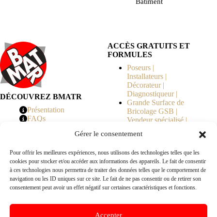
Bâtiment
ACCÈS GRATUITS ET
FORMULES
Poseurs |
Installateurs |
Décorateur |
Diagnostiqueur |
DÉCOUVREZ BMATR
Grande Surface de
Présentation
Bricolage GSB |
FAQs
Vendeur spécialisé |
Tarifs
Syndicat de
Gérer le consentement
Copropriété | MOE |
Architecte | Courtier
Pour offrir les meilleures expériences, nous utilisons des technologies telles que les
en Travaux |
cookies pour stocker et/ou accéder aux informations des appareils. Le fait de consentir
Fabricants | Marque |
à ces technologies nous permettra de traiter des données telles que le comportement de
© 2026 BMATR® — Tous droits réservés.
navigation ou les ID uniques sur ce site. Le fait de ne pas consentir ou de retirer son
consentement peut avoir un effet négatif sur certaines caractéristiques et fonctions.
B2B
• Réseau exclusivement réservé aux pros Poseurs,
Accepter