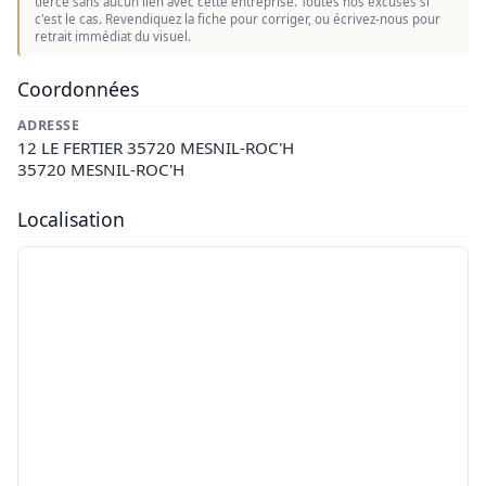
tierce sans aucun lien avec cette entreprise. Toutes nos excuses si
c'est le cas. Revendiquez la fiche pour corriger, ou écrivez-nous pour
retrait immédiat du visuel.
Coordonnées
ADRESSE
12 LE FERTIER 35720 MESNIL-ROC'H
35720 MESNIL-ROC'H
Localisation