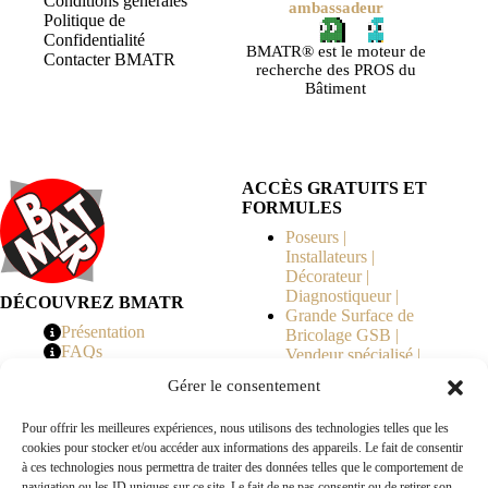
Conditions générales
ambassadeur
Politique de
Confidentialité
BMATR® est le moteur de
Contacter BMATR
recherche des PROS du
Bâtiment
ACCÈS GRATUITS ET
FORMULES
Poseurs |
Installateurs |
Décorateur |
Diagnostiqueur |
DÉCOUVREZ BMATR
Grande Surface de
Présentation
Bricolage GSB |
FAQs
Vendeur spécialisé |
Tarifs
Syndicat de
Gérer le consentement
Copropriété | MOE |
Architecte | Courtier
Pour offrir les meilleures expériences, nous utilisons des technologies telles que les
en Travaux |
cookies pour stocker et/ou accéder aux informations des appareils. Le fait de consentir
Fabricants | Marque |
à ces technologies nous permettra de traiter des données telles que le comportement de
© 2026 BMATR® — Tous droits réservés.
navigation ou les ID uniques sur ce site. Le fait de ne pas consentir ou de retirer son