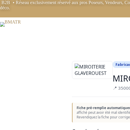
Passer
B2B
• Réseau exclusivement réservé aux pros Poseurs, Vendeurs, Coo
au
déco.
contenu
Fabrica
MIR
📍 3500
Fiche pré-remplie automatique
affiché peut avoir été mal identif
Revendiquez la fiche pour corrige