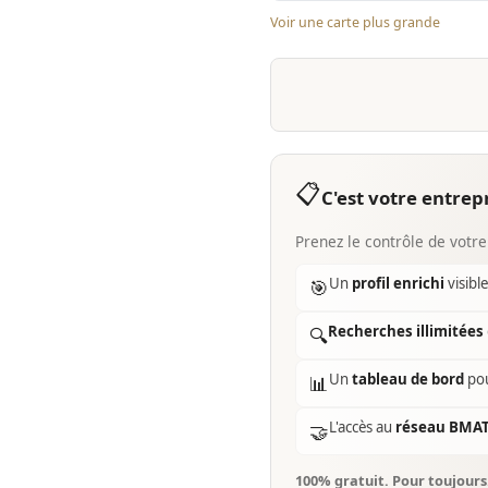
Voir une carte plus grande
📋
C'est votre entrepr
Prenez le contrôle de votre
Un
profil enrichi
visibl
🎯
Recherches illimitées
🔍
Un
tableau de bord
pou
📊
L'accès au
réseau BMA
🤝
100% gratuit. Pour toujour