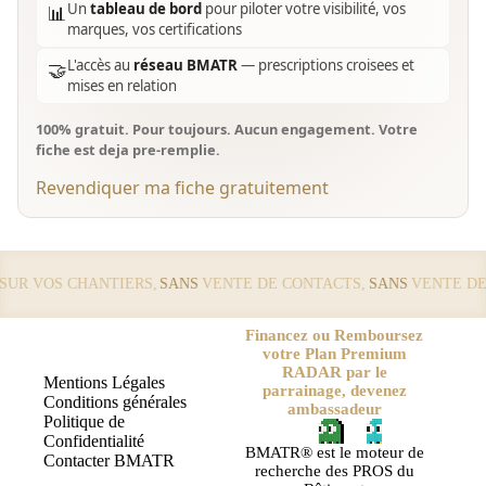
Un
tableau de bord
pour piloter votre visibilité, vos
📊
marques, vos certifications
L'accès au
réseau BMATR
— prescriptions croisees et
🤝
mises en relation
100% gratuit. Pour toujours. Aucun engagement. Votre
fiche est deja pre-remplie.
Revendiquer ma fiche gratuitement
R VOS CHANTIERS,
SANS
VENTE DE CONTACTS,
SANS
VENTE DE L
Financez ou Remboursez
votre Plan Premium
RADAR par le
Mentions Légales
parrainage, devenez
Conditions générales
ambassadeur
Politique de
Confidentialité
BMATR® est le moteur de
Contacter BMATR
recherche des PROS du