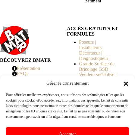
Bâtiment
ACCÈS GRATUITS ET
FORMULES
Poseurs |
Installateurs |
Décorateur |
Diagnostiqueur |
DÉCOUVREZ BMATR
Grande Surface de
Présentation
Bricolage GSB |
FAQs
Vendeur spécialisé |
Tarifs
Syndicat de
Gérer le consentement
Copropriété | MOE |
Architecte | Courtier
Pour offrir les meilleures expériences, nous utilisons des technologies telles que les
en Travaux |
cookies pour stocker et/ou accéder aux informations des appareils. Le fait de consentir
Fabricants | Marque |
à ces technologies nous permettra de traiter des données telles que le comportement de
© 2026 BMATR® — Tous droits réservés.
navigation ou les ID uniques sur ce site. Le fait de ne pas consentir ou de retirer son
consentement peut avoir un effet négatif sur certaines caractéristiques et fonctions.
B2B
• Réseau exclusivement réservé aux pros Poseurs,
Accepter