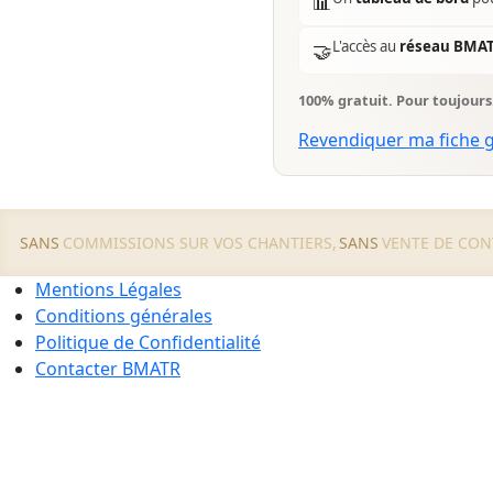
📊
L'accès au
réseau BMA
🤝
100% gratuit. Pour toujour
Revendiquer ma fiche 
SANS
COMMISSIONS SUR VOS CHANTIERS,
SANS
VENTE DE CON
Mentions Légales
Conditions générales
Politique de Confidentialité
Contacter BMATR