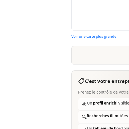
Voir une carte plus grande
📋
C'est votre entrepr
Prenez le contrôle de votre
Un
profil enrichi
visibl
🎯
Recherches illimitées
🔍
Un
tableau de bord
pou