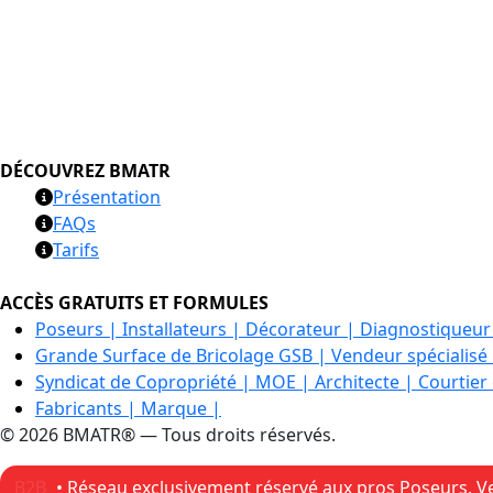
DÉCOUVREZ BMATR
Présentation
FAQs
Tarifs
ACCÈS GRATUITS ET FORMULES
Poseurs | Installateurs | Décorateur | Diagnostiqueur
Grande Surface de Bricolage GSB | Vendeur spécialisé
Syndicat de Copropriété | MOE | Architecte | Courtier
Fabricants | Marque |
© 2026 BMATR® — Tous droits réservés.
B2B
• Réseau exclusivement réservé aux pros Poseurs, Ve