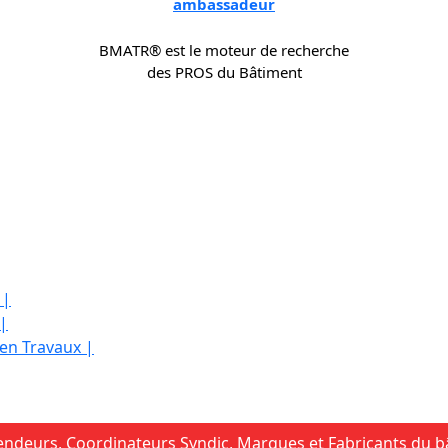
ambassadeur
BMATR® est le moteur de recherche
des PROS du Bâtiment
 |
 |
 en Travaux |
ndeurs, Coordinateurs Syndic, Marques et Fabricants du bât