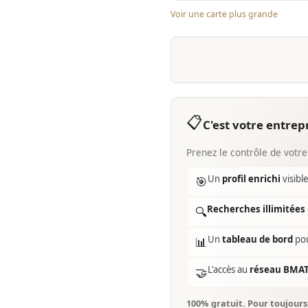
Voir une carte plus grande
📋
C'est votre entrepr
Prenez le contrôle de votre
Un
profil enrichi
visibl
🎯
Recherches illimitées
🔍
Un
tableau de bord
pou
📊
L'accès au
réseau BMA
🤝
100% gratuit. Pour toujour