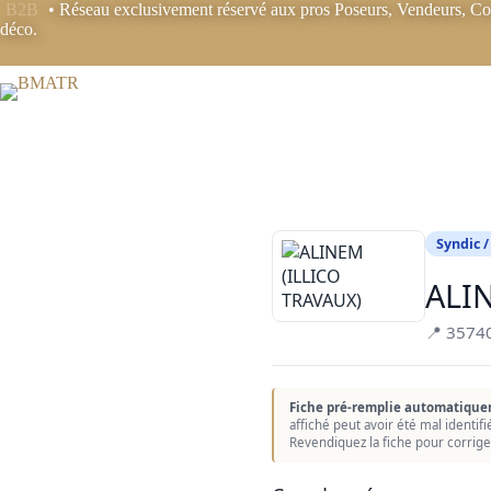
Passer
B2B
• Réseau exclusivement réservé aux pros Poseurs, Vendeurs, Coo
au
déco.
contenu
Syndic /
ALI
📍 3574
Fiche pré-remplie automatique
affiché peut avoir été mal identif
Revendiquez la fiche pour corrige