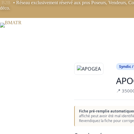
Passer
B2B
• Réseau exclusivement réservé aux pros Poseurs, Vendeurs, Coo
au
déco.
contenu
Syndic /
APO
📍 3500
Fiche pré-remplie automatique
affiché peut avoir été mal identif
Revendiquez la fiche pour corrige