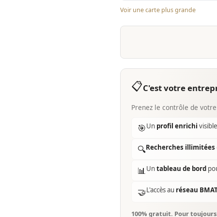
Voir une carte plus grande
📋
C'est votre entrepr
Prenez le contrôle de votre
Un
profil enrichi
visibl
🎯
Recherches illimitées
🔍
Un
tableau de bord
pou
📊
L'accès au
réseau BMA
🤝
100% gratuit. Pour toujour