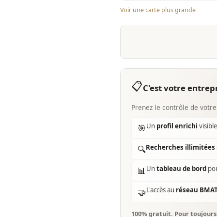
Voir une carte plus grande
📋
C'est votre entrepr
Prenez le contrôle de votre
Un
profil enrichi
visibl
🎯
Recherches illimitées
🔍
Un
tableau de bord
pou
📊
L'accès au
réseau BMA
🤝
100% gratuit. Pour toujour