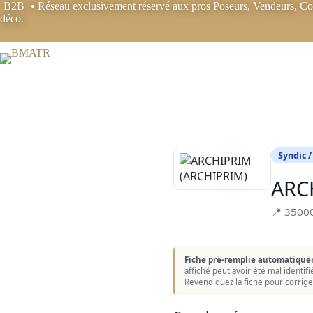
Passer
B2B
• Réseau exclusivement réservé aux pros Poseurs, Vendeurs, Coo
au
déco.
contenu
Syndic /
ARC
📍 3500
Fiche pré-remplie automatique
affiché peut avoir été mal identif
Revendiquez la fiche pour corrige