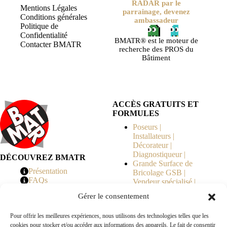
RADAR par le
Mentions Légales
parrainage, devenez
Conditions générales
ambassadeur
Politique de
Confidentialité
BMATR® est le moteur de
Contacter BMATR
recherche des PROS du
Bâtiment
ACCÈS GRATUITS ET
FORMULES
Poseurs |
Installateurs |
Décorateur |
Diagnostiqueur |
DÉCOUVREZ BMATR
Grande Surface de
Présentation
Bricolage GSB |
FAQs
Vendeur spécialisé |
Tarifs
Syndicat de
Gérer le consentement
Copropriété | MOE |
Architecte | Courtier
Pour offrir les meilleures expériences, nous utilisons des technologies telles que les
en Travaux |
cookies pour stocker et/ou accéder aux informations des appareils. Le fait de consentir