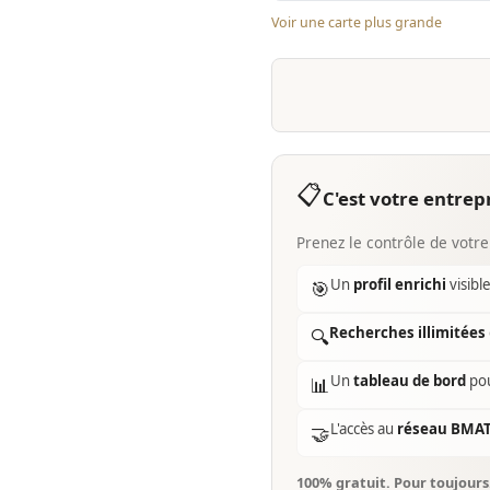
Voir une carte plus grande
📋
C'est votre entrepr
Prenez le contrôle de votre
Un
profil enrichi
visibl
🎯
Recherches illimitées
🔍
Un
tableau de bord
pou
📊
L'accès au
réseau BMA
🤝
100% gratuit. Pour toujour