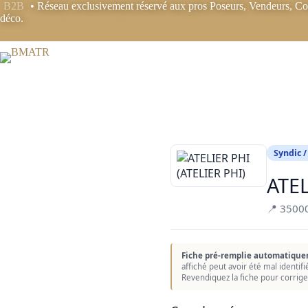
Passer
B2B
• Réseau exclusivement réservé aux pros Poseurs, Vendeurs, Coo
au
déco.
contenu
Syndic /
ATEL
📍 3500
Fiche pré-remplie automatique
affiché peut avoir été mal identif
Revendiquez la fiche pour corrige