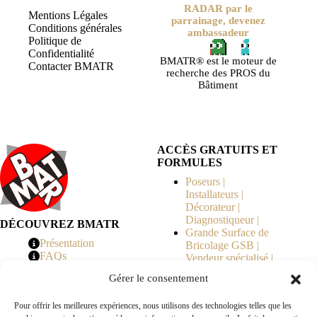
RADAR par le
Mentions Légales
parrainage, devenez
Conditions générales
ambassadeur
Politique de
Confidentialité
BMATR® est le moteur de
Contacter BMATR
recherche des PROS du
Bâtiment
ACCÈS GRATUITS ET
FORMULES
Poseurs |
Installateurs |
Décorateur |
Diagnostiqueur |
DÉCOUVREZ BMATR
Grande Surface de
Présentation
Bricolage GSB |
FAQs
Vendeur spécialisé |
Tarifs
Syndicat de
Gérer le consentement
Copropriété | MOE |
Architecte | Courtier
Pour offrir les meilleures expériences, nous utilisons des technologies telles que les
en Travaux |