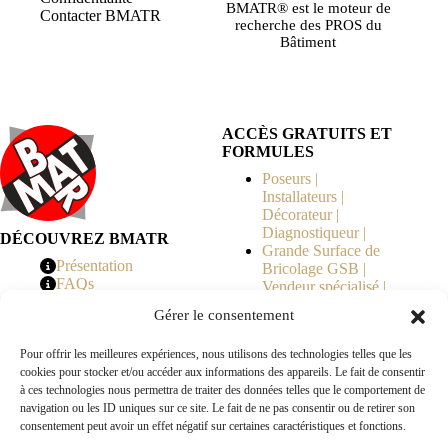
BMATR® est le moteur de
Contacter BMATR
recherche des PROS du
Bâtiment
ACCÈS GRATUITS ET
FORMULES
Poseurs |
Installateurs |
Décorateur |
Diagnostiqueur |
DÉCOUVREZ BMATR
Grande Surface de
Présentation
Bricolage GSB |
FAQs
Vendeur spécialisé |
Tarifs
Syndicat de
Gérer le consentement
Copropriété | MOE |
Architecte | Courtier
Pour offrir les meilleures expériences, nous utilisons des technologies telles que les
en Travaux |
cookies pour stocker et/ou accéder aux informations des appareils. Le fait de consentir
Fabricants | Marque |
à ces technologies nous permettra de traiter des données telles que le comportement de
© 2026 BMATR® — Tous droits réservés.
navigation ou les ID uniques sur ce site. Le fait de ne pas consentir ou de retirer son
consentement peut avoir un effet négatif sur certaines caractéristiques et fonctions.