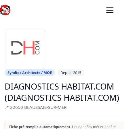
Passer
au
contenu
Syndic / Architecte / MOE
Depuis 2015
DIAGNOSTICS HABITAT.COM
(DIAGNOSTICS HABITAT.COM)
📍 22650 BEAUSSAIS-SUR-MER
Fiche pré-remplie automatiquement.
Les données métier ont été