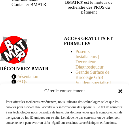
BMATR® est le moteur de
Contacter BMATR
recherche des PROS du
Bâtiment
ACCÈS GRATUITS ET
FORMULES
Poseurs |
Installateurs |
Décorateur |
Diagnostiqueur |
DÉCOUVREZ BMATR
Grande Surface de
Présentation
Bricolage GSB |
FAQs
Vendeur spécialisé |
Tarifs
Syndicat de
Gérer le consentement
Copropriété | MOE |
Architecte | Courtier
Pour offrir les meilleures expériences, nous utilisons des technologies telles que les
en Travaux |
cookies pour stocker et/ou accéder aux informations des appareils. Le fait de consentir
Fabricants | Marque |
à ces technologies nous permettra de traiter des données telles que le comportement de
© 2026 BMATR® — Tous droits réservés.
navigation ou les ID uniques sur ce site. Le fait de ne pas consentir ou de retirer son
consentement peut avoir un effet négatif sur certaines caractéristiques et fonctions.