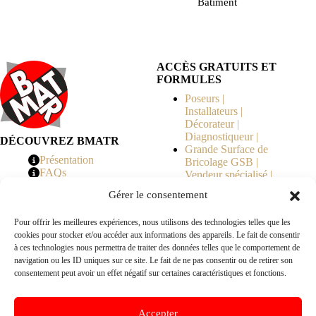
Bâtiment
ACCÈS GRATUITS ET
FORMULES
Poseurs |
Installateurs |
Décorateur |
Diagnostiqueur |
DÉCOUVREZ BMATR
Grande Surface de
Présentation
Bricolage GSB |
FAQs
Vendeur spécialisé |
Tarifs
Syndicat de
Gérer le consentement
Copropriété | MOE |
Architecte | Courtier
Pour offrir les meilleures expériences, nous utilisons des technologies telles que les
en Travaux |
cookies pour stocker et/ou accéder aux informations des appareils. Le fait de consentir
Fabricants | Marque |
à ces technologies nous permettra de traiter des données telles que le comportement de
© 2026 BMATR® — Tous droits réservés.
navigation ou les ID uniques sur ce site. Le fait de ne pas consentir ou de retirer son
consentement peut avoir un effet négatif sur certaines caractéristiques et fonctions.
B2B
• Réseau exclusivement réservé aux pros Poseurs,
Accepter