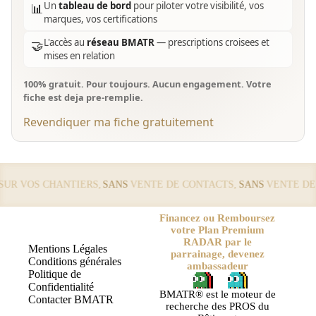
Un
tableau de bord
pour piloter votre visibilité, vos
📊
marques, vos certifications
L'accès au
réseau BMATR
— prescriptions croisees et
🤝
mises en relation
100% gratuit. Pour toujours. Aucun engagement. Votre
fiche est deja pre-remplie.
Revendiquer ma fiche gratuitement
R VOS CHANTIERS,
SANS
VENTE DE CONTACTS,
SANS
VENTE DE L
Financez ou Remboursez
votre Plan Premium
RADAR par le
Mentions Légales
parrainage, devenez
Conditions générales
ambassadeur
Politique de
Confidentialité
BMATR® est le moteur de
Contacter BMATR
recherche des PROS du