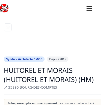
Passer
au
contenu
Syndic / Architecte / MOE
Depuis 2017
HUITOREL ET MORAIS
(HUITOREL ET MORAIS) (HM)
📍 35890 BOURG-DES-COMPTES
Fiche pré-remplie automatiquement.
Les données métier ont été