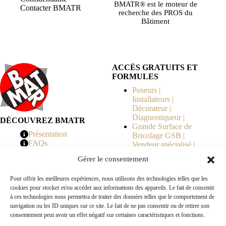
BMATR® est le moteur de
Contacter BMATR
recherche des PROS du
Bâtiment
ACCÈS GRATUITS ET
FORMULES
Poseurs |
Installateurs |
Décorateur |
Diagnostiqueur |
DÉCOUVREZ BMATR
Grande Surface de
Présentation
Bricolage GSB |
FAQs
Vendeur spécialisé |
Tarifs
Syndicat de
Gérer le consentement
Copropriété | MOE |
Architecte | Courtier
Pour offrir les meilleures expériences, nous utilisons des technologies telles que les
en Travaux |
cookies pour stocker et/ou accéder aux informations des appareils. Le fait de consentir
Fabricants | Marque |
à ces technologies nous permettra de traiter des données telles que le comportement de
© 2026 BMATR® — Tous droits réservés.
navigation ou les ID uniques sur ce site. Le fait de ne pas consentir ou de retirer son
consentement peut avoir un effet négatif sur certaines caractéristiques et fonctions.