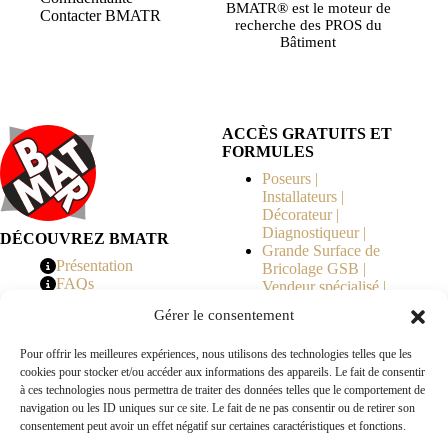
BMATR® est le moteur de
Contacter BMATR
recherche des PROS du
Bâtiment
ACCÈS GRATUITS ET
FORMULES
Poseurs |
Installateurs |
Décorateur |
Diagnostiqueur |
DÉCOUVREZ BMATR
Grande Surface de
Présentation
Bricolage GSB |
FAQs
Vendeur spécialisé |
Tarifs
Syndicat de
Gérer le consentement
Copropriété | MOE |
Architecte | Courtier
Pour offrir les meilleures expériences, nous utilisons des technologies telles que les
en Travaux |
cookies pour stocker et/ou accéder aux informations des appareils. Le fait de consentir
Fabricants | Marque |
à ces technologies nous permettra de traiter des données telles que le comportement de
© 2026 BMATR® — Tous droits réservés.
navigation ou les ID uniques sur ce site. Le fait de ne pas consentir ou de retirer son
consentement peut avoir un effet négatif sur certaines caractéristiques et fonctions.