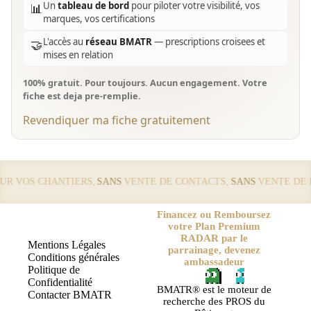
Un
tableau de bord
pour piloter votre visibilité, vos
📊
marques, vos certifications
L'accès au
réseau BMATR
— prescriptions croisees et
🤝
mises en relation
100% gratuit. Pour toujours. Aucun engagement. Votre
fiche est deja pre-remplie.
Revendiquer ma fiche gratuitement
 VOS CHANTIERS,
SANS
VENTE DE CONTACTS,
SANS
VENTE DE LE
Financez ou Remboursez
votre Plan Premium
RADAR par le
Mentions Légales
parrainage, devenez
Conditions générales
ambassadeur
Politique de
Confidentialité
BMATR® est le moteur de
Contacter BMATR
recherche des PROS du