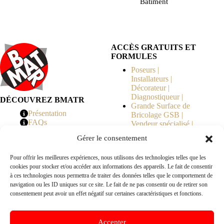
Bâtiment
ACCÈS GRATUITS ET
FORMULES
Poseurs |
Installateurs |
Décorateur |
Diagnostiqueur |
DÉCOUVREZ BMATR
Grande Surface de
Présentation
Bricolage GSB |
FAQs
Vendeur spécialisé |
Tarifs
Syndicat de
Gérer le consentement
Copropriété | MOE |
Architecte | Courtier
Pour offrir les meilleures expériences, nous utilisons des technologies telles que les
en Travaux |
cookies pour stocker et/ou accéder aux informations des appareils. Le fait de consentir
Fabricants | Marque |
à ces technologies nous permettra de traiter des données telles que le comportement de
© 2026 BMATR® — Tous droits réservés.
navigation ou les ID uniques sur ce site. Le fait de ne pas consentir ou de retirer son
consentement peut avoir un effet négatif sur certaines caractéristiques et fonctions.
B2B
• Réseau exclusivement réservé aux pros Poseurs,
Accepter