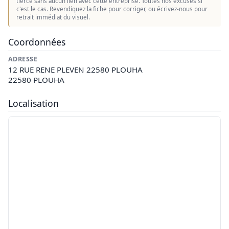
tierce sans aucun lien avec cette entreprise. Toutes nos excuses si
c'est le cas. Revendiquez la fiche pour corriger, ou écrivez-nous pour
retrait immédiat du visuel.
Coordonnées
ADRESSE
12 RUE RENE PLEVEN 22580 PLOUHA
22580 PLOUHA
Localisation