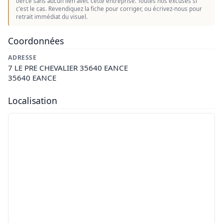
tierce sans aucun lien avec cette entreprise. Toutes nos excuses si
c'est le cas. Revendiquez la fiche pour corriger, ou écrivez-nous pour
retrait immédiat du visuel.
Coordonnées
ADRESSE
7 LE PRE CHEVALIER 35640 EANCE
35640 EANCE
Localisation