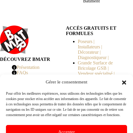
Bâtiment
ACCÈS GRATUITS ET
FORMULES
Poseurs |
Installateurs |
Décorateur |
Diagnostiqueur |
DÉCOUVREZ BMATR
Grande Surface de
Présentation
Bricolage GSB |
FAQs
Vendeur spécialisé |
Tarifs
Syndicat de
Gérer le consentement
Copropriété | MOE |
Architecte | Courtier
Pour offrir les meilleures expériences, nous utilisons des technologies telles que les
en Travaux |
cookies pour stocker et/ou accéder aux informations des appareils. Le fait de consentir
Fabricants | Marque |
à ces technologies nous permettra de traiter des données telles que le comportement de
© 2026 BMATR® — Tous droits réservés.
navigation ou les ID uniques sur ce site. Le fait de ne pas consentir ou de retirer son
consentement peut avoir un effet négatif sur certaines caractéristiques et fonctions.
B2B
• Réseau exclusivement réservé aux pros Poseurs,
Accepter