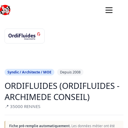
Passer
au
contenu
Syndic / Architecte / MOE
Depuis 2008
ORDIFLUIDES (ORDIFLUIDES -
ARCHIMEDE CONSEIL)
📍 35000 RENNES
Fiche pré-remplie automatiquement.
Les données métier ont été