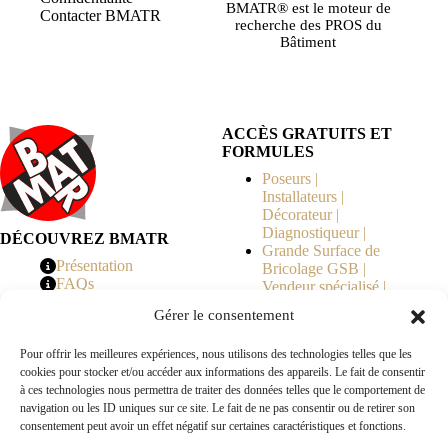
BMATR® est le moteur de
Contacter BMATR
recherche des PROS du
Bâtiment
ACCÈS GRATUITS ET
FORMULES
Poseurs |
Installateurs |
Décorateur |
Diagnostiqueur |
DÉCOUVREZ BMATR
Grande Surface de
Présentation
Bricolage GSB |
FAQs
Vendeur spécialisé |
Tarifs
Syndicat de
Gérer le consentement
Copropriété | MOE |
Architecte | Courtier
Pour offrir les meilleures expériences, nous utilisons des technologies telles que les
en Travaux |
cookies pour stocker et/ou accéder aux informations des appareils. Le fait de consentir
Fabricants | Marque |
à ces technologies nous permettra de traiter des données telles que le comportement de
© 2026 BMATR® — Tous droits réservés.
navigation ou les ID uniques sur ce site. Le fait de ne pas consentir ou de retirer son
consentement peut avoir un effet négatif sur certaines caractéristiques et fonctions.