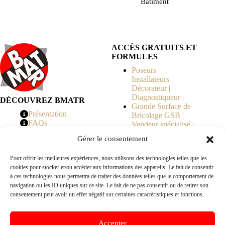
Bâtiment
ACCÈS GRATUITS ET
FORMULES
Poseurs |
Installateurs |
Décorateur |
Diagnostiqueur |
DÉCOUVREZ BMATR
Grande Surface de
Présentation
Bricolage GSB |
FAQs
Vendeur spécialisé |
Tarifs
Syndicat de
Gérer le consentement
Copropriété | MOE |
Architecte | Courtier
Pour offrir les meilleures expériences, nous utilisons des technologies telles que les
en Travaux |
cookies pour stocker et/ou accéder aux informations des appareils. Le fait de consentir
Fabricants | Marque |
à ces technologies nous permettra de traiter des données telles que le comportement de
© 2026 BMATR® — Tous droits réservés.
navigation ou les ID uniques sur ce site. Le fait de ne pas consentir ou de retirer son
consentement peut avoir un effet négatif sur certaines caractéristiques et fonctions.
B2B
• Réseau exclusivement réservé aux pros Poseurs,
Accepter