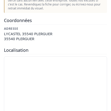
tierce sans aucun lien avec cette entreprise. Toutes nos excuses si
c'est le cas. Revendiquez la fiche pour corriger, ou écrivez-nous pour
retrait immédiat du visuel.
Coordonnées
ADRESSE
LYCASTEL 35540 PLERGUER
35540 PLERGUER
Localisation