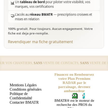
Un
tableau de bord
pour piloter votre visibilité, vos
📊
marques, vos certifications
L'accès au
réseau BMATR
— prescriptions croisees et
🤝
mises en relation
100% gratuit. Pour toujours. Aucun engagement. Votre
fiche est deja pre-remplie.
Revendiquer ma fiche gratuitement
 VOS CHANTIERS,
SANS
VENTE DE CONTACTS,
SANS
VENTE DE LE
Financez ou Remboursez
votre Plan Premium
RADAR par le
Mentions Légales
parrainage, devenez
Conditions générales
ambassadeur
Politique de
Confidentialité
BMATR® est le moteur de
Contacter BMATR
recherche des PROS du