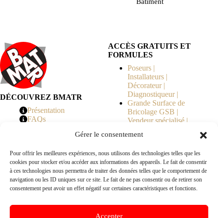
Bâtiment
ACCÈS GRATUITS ET
FORMULES
Poseurs |
Installateurs |
Décorateur |
Diagnostiqueur |
DÉCOUVREZ BMATR
Grande Surface de
Présentation
Bricolage GSB |
FAQs
Vendeur spécialisé |
Tarifs
Syndicat de
Gérer le consentement
Copropriété | MOE |
Architecte | Courtier
Pour offrir les meilleures expériences, nous utilisons des technologies telles que les
en Travaux |
cookies pour stocker et/ou accéder aux informations des appareils. Le fait de consentir
Fabricants | Marque |
à ces technologies nous permettra de traiter des données telles que le comportement de
© 2026 BMATR® — Tous droits réservés.
navigation ou les ID uniques sur ce site. Le fait de ne pas consentir ou de retirer son
consentement peut avoir un effet négatif sur certaines caractéristiques et fonctions.
B2B
• Réseau exclusivement réservé aux pros Poseurs,
Accepter