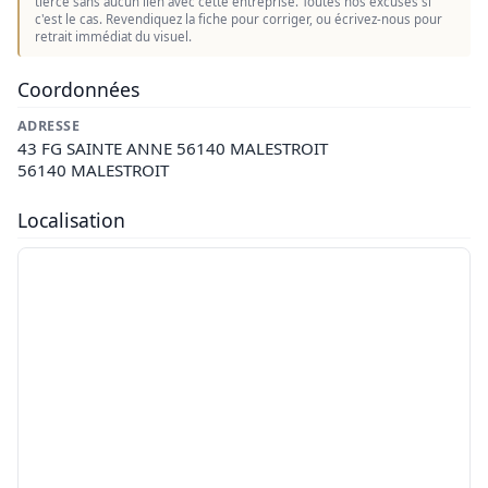
tierce sans aucun lien avec cette entreprise. Toutes nos excuses si
c'est le cas. Revendiquez la fiche pour corriger, ou écrivez-nous pour
retrait immédiat du visuel.
Coordonnées
ADRESSE
43 FG SAINTE ANNE 56140 MALESTROIT
56140 MALESTROIT
Localisation