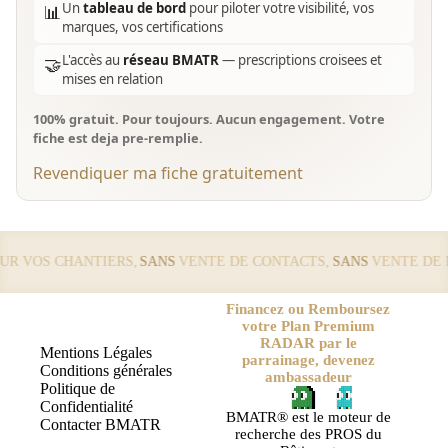
Un
tableau de bord
pour piloter votre visibilité, vos
📊
marques, vos certifications
L'accès au
réseau BMATR
— prescriptions croisees et
🤝
mises en relation
100% gratuit. Pour toujours. Aucun engagement. Votre
fiche est deja pre-remplie.
Revendiquer ma fiche gratuitement
 VOS CHANTIERS,
SANS
VENTE DE CONTACTS,
SANS
VENTE DE LE
Financez ou Remboursez
votre Plan Premium
RADAR par le
Mentions Légales
parrainage, devenez
Conditions générales
ambassadeur
Politique de
Confidentialité
BMATR® est le moteur de
Contacter BMATR
recherche des PROS du