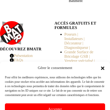
Bâtiment
ACCÈS GRATUITS ET
FORMULES
Poseurs |
Installateurs |
Décorateur |
Diagnostiqueur |
DÉCOUVREZ BMATR
Grande Surface de
Présentation
Bricolage GSB |
FAQs
Vendeur spécialisé |
Tarifs
Syndicat de
Gérer le consentement
Copropriété | MOE |
Architecte | Courtier
Pour offrir les meilleures expériences, nous utilisons des technologies telles que les
en Travaux |
cookies pour stocker et/ou accéder aux informations des appareils. Le fait de consentir
Fabricants | Marque |
à ces technologies nous permettra de traiter des données telles que le comportement de
© 2026 BMATR® — Tous droits réservés.
navigation ou les ID uniques sur ce site. Le fait de ne pas consentir ou de retirer son
consentement peut avoir un effet négatif sur certaines caractéristiques et fonctions.
B2B
• Réseau exclusivement réservé aux pros Poseurs,
Accepter