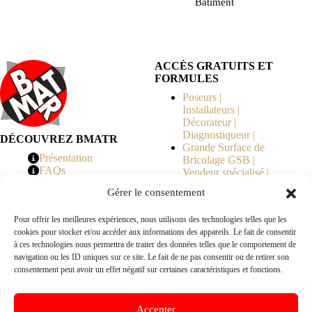
Bâtiment
ACCÈS GRATUITS ET
FORMULES
Poseurs |
Installateurs |
Décorateur |
Diagnostiqueur |
DÉCOUVREZ BMATR
Grande Surface de
Présentation
Bricolage GSB |
FAQs
Vendeur spécialisé |
Tarifs
Syndicat de
Gérer le consentement
Copropriété | MOE |
Architecte | Courtier
Pour offrir les meilleures expériences, nous utilisons des technologies telles que les
en Travaux |
cookies pour stocker et/ou accéder aux informations des appareils. Le fait de consentir
Fabricants | Marque |
à ces technologies nous permettra de traiter des données telles que le comportement de
© 2026 BMATR® — Tous droits réservés.
navigation ou les ID uniques sur ce site. Le fait de ne pas consentir ou de retirer son
consentement peut avoir un effet négatif sur certaines caractéristiques et fonctions.
B2B
• Réseau exclusivement réservé aux pros Poseurs,
Accepter