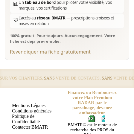
Un
tableau de bord
pour piloter votre visibilité, vos
📊
marques, vos certifications
L'accès au
réseau BMATR
— prescriptions croisees et
🤝
mises en relation
100% gratuit. Pour toujours. Aucun engagement. Votre
fiche est deja pre-remplie.
Revendiquer ma fiche gratuitement
R VOS CHANTIERS,
SANS
VENTE DE CONTACTS,
SANS
VENTE DE L
Financez ou Remboursez
votre Plan Premium
RADAR par le
Mentions Légales
parrainage, devenez
Conditions générales
ambassadeur
Politique de
Confidentialité
BMATR® est le moteur de
Contacter BMATR
recherche des PROS du