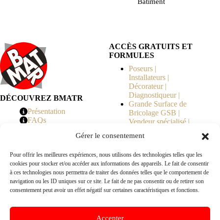
Bâtiment
ACCÈS GRATUITS ET
FORMULES
Poseurs |
Installateurs |
Décorateur |
Diagnostiqueur |
DÉCOUVREZ BMATR
Grande Surface de
Présentation
Bricolage GSB |
FAQs
Vendeur spécialisé |
Tarifs
Syndicat de
Gérer le consentement
Copropriété | MOE |
Architecte | Courtier
Pour offrir les meilleures expériences, nous utilisons des technologies telles que les
en Travaux |
cookies pour stocker et/ou accéder aux informations des appareils. Le fait de consentir
Fabricants | Marque |
à ces technologies nous permettra de traiter des données telles que le comportement de
© 2026 BMATR® — Tous droits réservés.
navigation ou les ID uniques sur ce site. Le fait de ne pas consentir ou de retirer son
consentement peut avoir un effet négatif sur certaines caractéristiques et fonctions.
B2B
• Réseau exclusivement réservé aux pros Poseurs,
Accepter