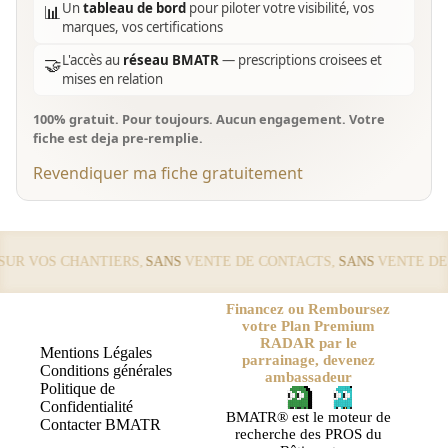
Un
tableau de bord
pour piloter votre visibilité, vos
📊
marques, vos certifications
L'accès au
réseau BMATR
— prescriptions croisees et
🤝
mises en relation
100% gratuit. Pour toujours. Aucun engagement. Votre
fiche est deja pre-remplie.
Revendiquer ma fiche gratuitement
R VOS CHANTIERS,
SANS
VENTE DE CONTACTS,
SANS
VENTE DE L
Financez ou Remboursez
votre Plan Premium
RADAR par le
Mentions Légales
parrainage, devenez
Conditions générales
ambassadeur
Politique de
Confidentialité
BMATR® est le moteur de
Contacter BMATR
recherche des PROS du