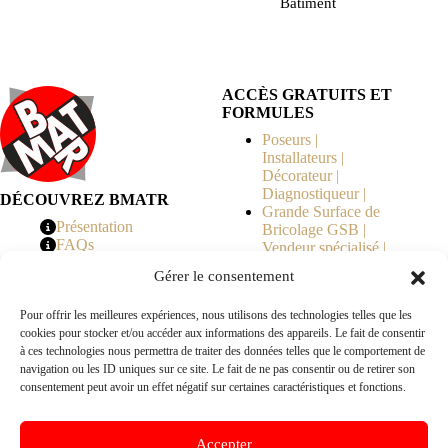
Bâtiment
ACCÈS GRATUITS ET
FORMULES
Poseurs |
Installateurs |
Décorateur |
Diagnostiqueur |
DÉCOUVREZ BMATR
Grande Surface de
Présentation
Bricolage GSB |
FAQs
Vendeur spécialisé |
Tarifs
Syndicat de
Gérer le consentement
Copropriété | MOE |
Architecte | Courtier
Pour offrir les meilleures expériences, nous utilisons des technologies telles que les
en Travaux |
cookies pour stocker et/ou accéder aux informations des appareils. Le fait de consentir
Fabricants | Marque |
à ces technologies nous permettra de traiter des données telles que le comportement de
© 2026 BMATR® — Tous droits réservés.
navigation ou les ID uniques sur ce site. Le fait de ne pas consentir ou de retirer son
consentement peut avoir un effet négatif sur certaines caractéristiques et fonctions.
B2B
• Réseau exclusivement réservé aux pros Poseurs,
Accepter