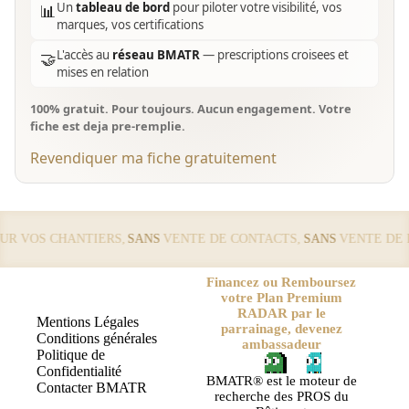
Un
tableau de bord
pour piloter votre visibilité, vos
📊
marques, vos certifications
L'accès au
réseau BMATR
— prescriptions croisees et
🤝
mises en relation
100% gratuit. Pour toujours. Aucun engagement. Votre
fiche est deja pre-remplie.
Revendiquer ma fiche gratuitement
 VOS CHANTIERS,
SANS
VENTE DE CONTACTS,
SANS
VENTE DE LE
Financez ou Remboursez
votre Plan Premium
RADAR par le
Mentions Légales
parrainage, devenez
Conditions générales
ambassadeur
Politique de
Confidentialité
BMATR® est le moteur de
Contacter BMATR
recherche des PROS du