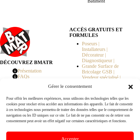
Bâtiment
ACCÈS GRATUITS ET
FORMULES
Poseurs |
Installateurs |
Décorateur |
Diagnostiqueur |
DÉCOUVREZ BMATR
Grande Surface de
Présentation
Bricolage GSB |
FAQs
Vendeur spécialisé |
Tarifs
Syndicat de
Gérer le consentement
Copropriété | MOE |
Architecte | Courtier
Pour offrir les meilleures expériences, nous utilisons des technologies telles que les
en Travaux |
cookies pour stocker et/ou accéder aux informations des appareils. Le fait de consentir
Fabricants | Marque |
à ces technologies nous permettra de traiter des données telles que le comportement de
© 2026 BMATR® — Tous droits réservés.
navigation ou les ID uniques sur ce site. Le fait de ne pas consentir ou de retirer son
consentement peut avoir un effet négatif sur certaines caractéristiques et fonctions.
B2B
• Réseau exclusivement réservé aux pros Poseurs,
Accepter