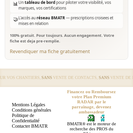
Un
tableau de bord
pour piloter votre visibilité, vos
📊
marques, vos certifications
L'accès au
réseau BMATR
— prescriptions croisees et
🤝
mises en relation
100% gratuit. Pour toujours. Aucun engagement. Votre
fiche est deja pre-remplie.
Revendiquer ma fiche gratuitement
 VOS CHANTIERS,
SANS
VENTE DE CONTACTS,
SANS
VENTE DE LE
Financez ou Remboursez
votre Plan Premium
RADAR par le
Mentions Légales
parrainage, devenez
Conditions générales
ambassadeur
Politique de
Confidentialité
BMATR® est le moteur de
Contacter BMATR
recherche des PROS du