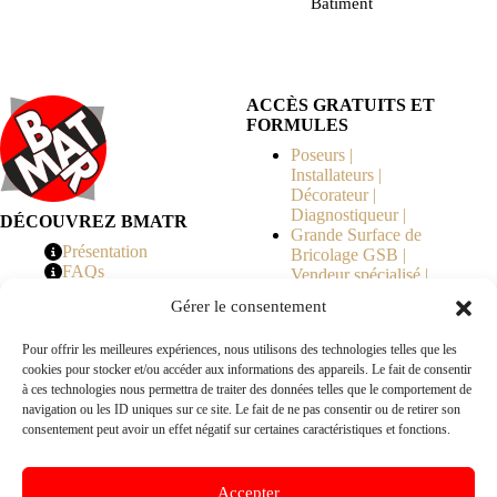
Bâtiment
ACCÈS GRATUITS ET
FORMULES
Poseurs |
Installateurs |
Décorateur |
Diagnostiqueur |
DÉCOUVREZ BMATR
Grande Surface de
Présentation
Bricolage GSB |
FAQs
Vendeur spécialisé |
Tarifs
Syndicat de
Gérer le consentement
Copropriété | MOE |
Architecte | Courtier
Pour offrir les meilleures expériences, nous utilisons des technologies telles que les
en Travaux |
cookies pour stocker et/ou accéder aux informations des appareils. Le fait de consentir
Fabricants | Marque |
à ces technologies nous permettra de traiter des données telles que le comportement de
© 2026 BMATR® — Tous droits réservés.
navigation ou les ID uniques sur ce site. Le fait de ne pas consentir ou de retirer son
consentement peut avoir un effet négatif sur certaines caractéristiques et fonctions.
B2B
• Réseau exclusivement réservé aux pros Poseurs,
Accepter