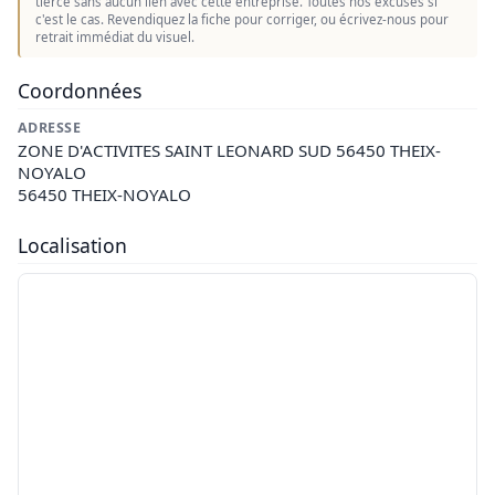
tierce sans aucun lien avec cette entreprise. Toutes nos excuses si
c'est le cas. Revendiquez la fiche pour corriger, ou écrivez-nous pour
retrait immédiat du visuel.
Coordonnées
ADRESSE
ZONE D'ACTIVITES SAINT LEONARD SUD 56450 THEIX-
NOYALO
56450 THEIX-NOYALO
Localisation