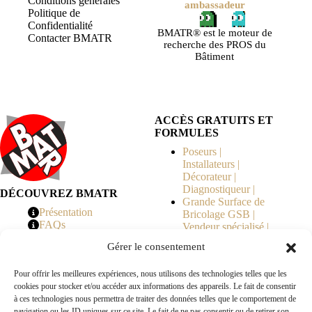
Conditions générales
ambassadeur
Politique de
Confidentialité
BMATR® est le moteur de
Contacter BMATR
recherche des PROS du
Bâtiment
ACCÈS GRATUITS ET
FORMULES
Poseurs |
Installateurs |
Décorateur |
Diagnostiqueur |
DÉCOUVREZ BMATR
Grande Surface de
Présentation
Bricolage GSB |
FAQs
Vendeur spécialisé |
Tarifs
Syndicat de
Gérer le consentement
Copropriété | MOE |
Architecte | Courtier
Pour offrir les meilleures expériences, nous utilisons des technologies telles que les
en Travaux |
cookies pour stocker et/ou accéder aux informations des appareils. Le fait de consentir
Fabricants | Marque |
à ces technologies nous permettra de traiter des données telles que le comportement de
© 2026 BMATR® — Tous droits réservés.
navigation ou les ID uniques sur ce site. Le fait de ne pas consentir ou de retirer son