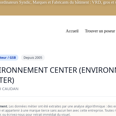
rdinateurs Syndic, Marques et Fabricants du bâtiment : VRD, gros et s
Accueil
Trouver un poseur
teur / GSB
Depuis 2005
IRONNEMENT CENTER (ENVIRO
TER)
50 CAUDAN
ment.
Les données métier ont été extraites par une analyse algorithmique : des er
ié et appartenir à une marque tierce sans aucun lien avec cette entreprise. Toutes n
r, ou écrivez-nous pour retrait immédiat du visuel.