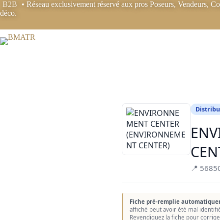
Passer
B2B
• Réseau exclusivement réservé aux pros Poseurs, Vendeurs, Coo
au
déco.
contenu
Distribu
ENV
CEN
📍 568
Fiche pré-remplie automatique
affiché peut avoir été mal identif
Revendiquez la fiche pour corrige