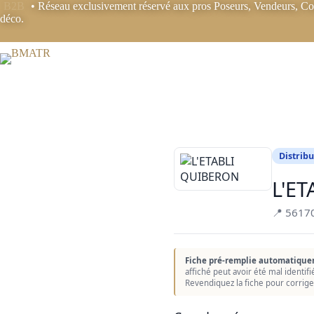
Passer
B2B
• Réseau exclusivement réservé aux pros Poseurs, Vendeurs, Coo
au
déco.
contenu
Distribu
L'E
📍 561
Fiche pré-remplie automatique
affiché peut avoir été mal identif
Revendiquez la fiche pour corrige