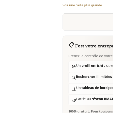
Voir une carte plus grande
📋
C'est votre entrepr
Prenez le contrôle de votre
Un
profil enrichi
visibl
🎯
Recherches illimitées
🔍
Un
tableau de bord
pou
📊
L'accès au
réseau BMA
🤝
100% gratuit. Pour toujour