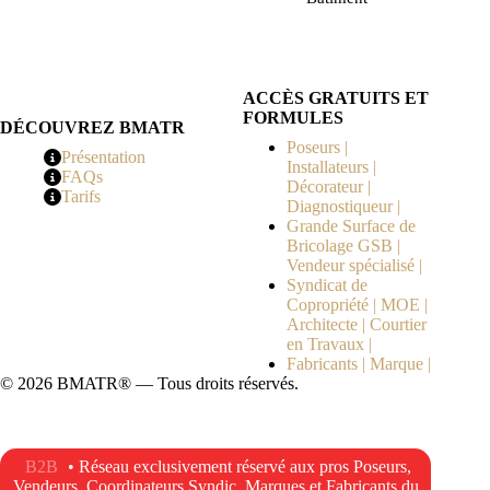
ACCÈS GRATUITS ET
FORMULES
DÉCOUVREZ BMATR
Poseurs |
Présentation
Installateurs |
FAQs
Décorateur |
Tarifs
Diagnostiqueur |
Grande Surface de
Bricolage GSB |
Vendeur spécialisé |
Syndicat de
Copropriété | MOE |
Architecte | Courtier
en Travaux |
Fabricants | Marque |
© 2026 BMATR® — Tous droits réservés.
B2B
• Réseau exclusivement réservé aux pros Poseurs,
Vendeurs, Coordinateurs Syndic, Marques et Fabricants du