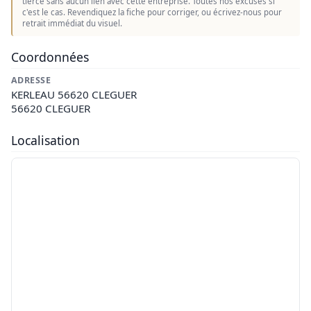
tierce sans aucun lien avec cette entreprise. Toutes nos excuses si
c'est le cas. Revendiquez la fiche pour corriger, ou écrivez-nous pour
retrait immédiat du visuel.
Coordonnées
ADRESSE
KERLEAU 56620 CLEGUER
56620 CLEGUER
Localisation