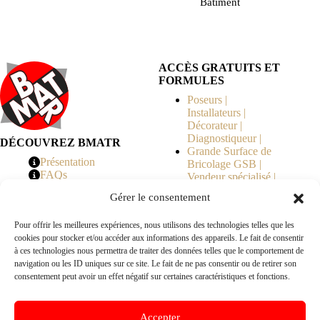
Bâtiment
ACCÈS GRATUITS ET
FORMULES
Poseurs |
Installateurs |
Décorateur |
Diagnostiqueur |
DÉCOUVREZ BMATR
Grande Surface de
Présentation
Bricolage GSB |
FAQs
Vendeur spécialisé |
Tarifs
Syndicat de
Gérer le consentement
Copropriété | MOE |
Architecte | Courtier
Pour offrir les meilleures expériences, nous utilisons des technologies telles que les
en Travaux |
cookies pour stocker et/ou accéder aux informations des appareils. Le fait de consentir
Fabricants | Marque |
à ces technologies nous permettra de traiter des données telles que le comportement de
© 2026 BMATR® — Tous droits réservés.
navigation ou les ID uniques sur ce site. Le fait de ne pas consentir ou de retirer son
consentement peut avoir un effet négatif sur certaines caractéristiques et fonctions.
B2B
• Réseau exclusivement réservé aux pros Poseurs,
Accepter