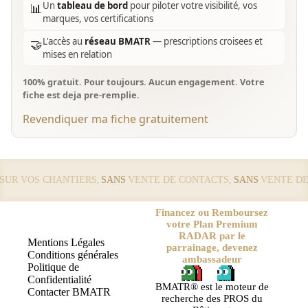
Un
tableau de bord
pour piloter votre visibilité, vos
📊
marques, vos certifications
L'accès au
réseau BMATR
— prescriptions croisees et
🤝
mises en relation
100% gratuit. Pour toujours. Aucun engagement. Votre
fiche est deja pre-remplie.
Revendiquer ma fiche gratuitement
R VOS CHANTIERS,
SANS
VENTE DE CONTACTS,
SANS
VENTE DE L
Financez ou Remboursez
votre Plan Premium
RADAR par le
Mentions Légales
parrainage, devenez
Conditions générales
ambassadeur
Politique de
Confidentialité
BMATR® est le moteur de
Contacter BMATR
recherche des PROS du