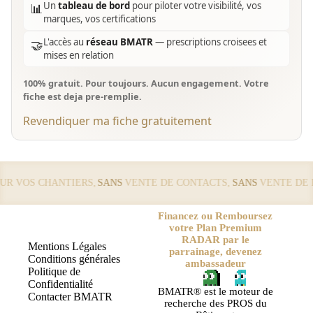
Un
tableau de bord
pour piloter votre visibilité, vos
📊
marques, vos certifications
L'accès au
réseau BMATR
— prescriptions croisees et
🤝
mises en relation
100% gratuit. Pour toujours. Aucun engagement. Votre
fiche est deja pre-remplie.
Revendiquer ma fiche gratuitement
 VOS CHANTIERS,
SANS
VENTE DE CONTACTS,
SANS
VENTE DE LE
Financez ou Remboursez
votre Plan Premium
RADAR par le
Mentions Légales
parrainage, devenez
Conditions générales
ambassadeur
Politique de
Confidentialité
BMATR® est le moteur de
Contacter BMATR
recherche des PROS du