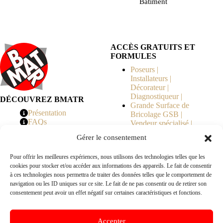
Bâtiment
ACCÈS GRATUITS ET
FORMULES
Poseurs |
Installateurs |
Décorateur |
Diagnostiqueur |
DÉCOUVREZ BMATR
Grande Surface de
Présentation
Bricolage GSB |
FAQs
Vendeur spécialisé |
Tarifs
Syndicat de
Gérer le consentement
Copropriété | MOE |
Architecte | Courtier
Pour offrir les meilleures expériences, nous utilisons des technologies telles que les
en Travaux |
cookies pour stocker et/ou accéder aux informations des appareils. Le fait de consentir
Fabricants | Marque |
à ces technologies nous permettra de traiter des données telles que le comportement de
© 2026 BMATR® — Tous droits réservés.
navigation ou les ID uniques sur ce site. Le fait de ne pas consentir ou de retirer son
consentement peut avoir un effet négatif sur certaines caractéristiques et fonctions.
B2B
• Réseau exclusivement réservé aux pros Poseurs,
Accepter