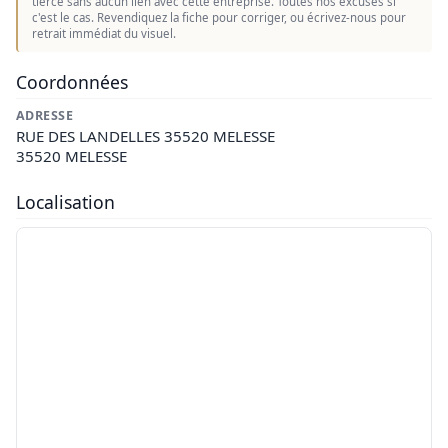
tierce sans aucun lien avec cette entreprise. Toutes nos excuses si
c'est le cas. Revendiquez la fiche pour corriger, ou écrivez-nous pour
retrait immédiat du visuel.
Coordonnées
ADRESSE
RUE DES LANDELLES 35520 MELESSE
35520 MELESSE
Localisation