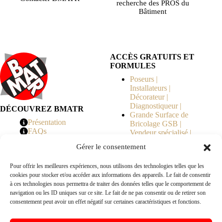
recherche des PROS du
Bâtiment
ACCÈS GRATUITS ET
FORMULES
Poseurs |
Installateurs |
Décorateur |
Diagnostiqueur |
DÉCOUVREZ BMATR
Grande Surface de
Présentation
Bricolage GSB |
FAQs
Vendeur spécialisé |
Tarifs
Syndicat de
Gérer le consentement
Copropriété | MOE |
Architecte | Courtier
Pour offrir les meilleures expériences, nous utilisons des technologies telles que les
en Travaux |
cookies pour stocker et/ou accéder aux informations des appareils. Le fait de consentir
Fabricants | Marque |
à ces technologies nous permettra de traiter des données telles que le comportement de
© 2026 BMATR® — Tous droits réservés.
navigation ou les ID uniques sur ce site. Le fait de ne pas consentir ou de retirer son
consentement peut avoir un effet négatif sur certaines caractéristiques et fonctions.