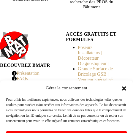
recherche des PROS du
Bâtiment
ACCÈS GRATUITS ET
FORMULES
Poseurs |
Installateurs |
Décorateur |
Diagnostiqueur |
DÉCOUVREZ BMATR
Grande Surface de
Présentation
Bricolage GSB |
FAQs
Vendeur spécialisé |
Tarifs
Syndicat de
Gérer le consentement
Copropriété | MOE |
Architecte | Courtier
Pour offrir les meilleures expériences, nous utilisons des technologies telles que les
en Travaux |
cookies pour stocker et/ou accéder aux informations des appareils. Le fait de consentir
Fabricants | Marque |
à ces technologies nous permettra de traiter des données telles que le comportement de
© 2026 BMATR® — Tous droits réservés.
navigation ou les ID uniques sur ce site. Le fait de ne pas consentir ou de retirer son
consentement peut avoir un effet négatif sur certaines caractéristiques et fonctions.