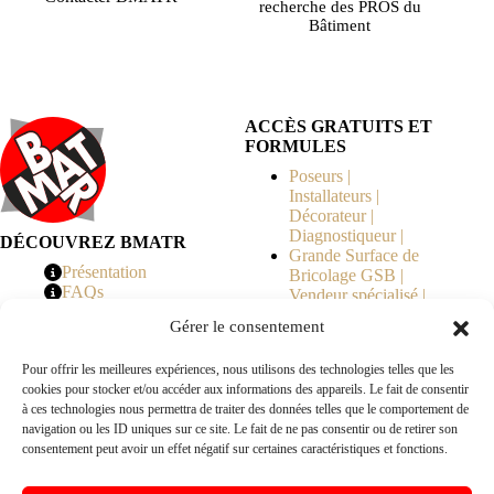
recherche des PROS du
Bâtiment
ACCÈS GRATUITS ET
FORMULES
Poseurs |
Installateurs |
Décorateur |
Diagnostiqueur |
DÉCOUVREZ BMATR
Grande Surface de
Présentation
Bricolage GSB |
FAQs
Vendeur spécialisé |
Tarifs
Syndicat de
Gérer le consentement
Copropriété | MOE |
Architecte | Courtier
Pour offrir les meilleures expériences, nous utilisons des technologies telles que les
en Travaux |
cookies pour stocker et/ou accéder aux informations des appareils. Le fait de consentir
Fabricants | Marque |
à ces technologies nous permettra de traiter des données telles que le comportement de
© 2026 BMATR® — Tous droits réservés.
navigation ou les ID uniques sur ce site. Le fait de ne pas consentir ou de retirer son
consentement peut avoir un effet négatif sur certaines caractéristiques et fonctions.